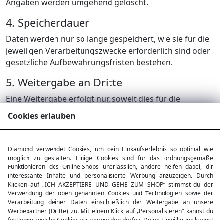
Angaben werden umgehend gelöscht.
4. Speicherdauer
Daten werden nur so lange gespeichert, wie sie für die
jeweiligen Verarbeitungszwecke erforderlich sind oder
gesetzliche Aufbewahrungsfristen bestehen.
5. Weitergabe an Dritte
Eine Weitergabe erfolgt nur, soweit dies für die
Vertragserfüllung erforderlich ist oder wir gesetzlich
Cookies erlauben
verpflichtet sind – z. B. an Logistikunternehmen,
Zahlungsanbieter, Buchhaltung oder IT-Dienstleister.
Diamond verwendet Cookies, um dein Einkaufserlebnis so optimal wie
6. Cookies
möglich zu gestalten. Einige Cookies sind für das ordnungsgemäße
Funktionieren des Online-Shops unerlässlich, andere helfen dabei, dir
Diese Website verwendet Cookies und ähnliche
interessante Inhalte und personalisierte Werbung anzuzeigen. Durch
Technologien, um die Benutzerfreundlichkeit zu
Klicken auf „ICH AKZEPTIERE UND GEHE ZUM SHOP“ stimmst du der
verbessern, Inhalte zu personalisieren, Funktionen für
Verwendung der oben genannten Cookies und Technologien sowie der
Verarbeitung deiner Daten einschließlich der Weitergabe an unsere
soziale Medien anzubieten und den Zugriff auf unsere
Werbepartner (Dritte) zu. Mit einem Klick auf „Personalisieren“ kannst du
Website zu analysieren.
festlegen, welche Cookies wir verwenden dürfen. Deine Einwilligung kannst