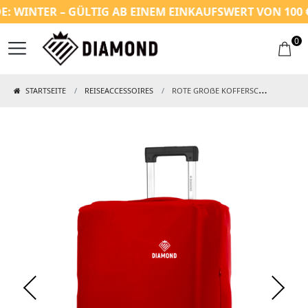
 WINTER – GÜLTIG AB EINEM EINKAUFSWERT VON 100 €
0
STARTSEITE
REISEACCESSOIRES
ROTE GROẞE KOFFERSCHUTZHÜLLE