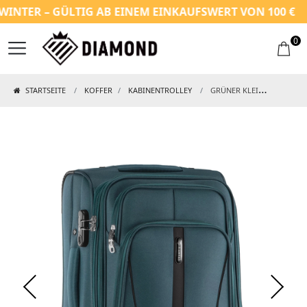
TER – GÜLTIG AB EINEM EINKAUFSWERT VON 100 €
0
STARTSEITE
KOFFER
KABINENTROLLEY
GRÜNER KLEINER WEICHSCHALENKOFFER