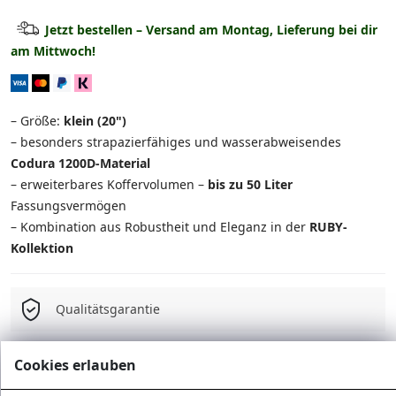
Kabinenkoffer
31.90 €
Jetzt bestellen – Versand am Montag, Lieferung bei dir
am Mittwoch!
Mittlerer Koffer
ausverkauft
Großer Koffer
ausverkauft
– Größe:
klein (20")
Set: Mittel + Reisetasche
ausverkauft
– besonders strapazierfähiges und wasserabweisendes
Codura 1200D-Material
Set: Groß + Reisetasche
ausverkauft
– erweiterbares Koffervolumen –
bis zu 50 Liter
Fassungsvermögen
3-in-1 Set
ausverkauft
– Kombination aus Robustheit und Eleganz in der
RUBY-
Kollektion
4-in-1 Set
ausverkauft
Qualitätsgarantie
Kostenloser Versand ab 75 Є
Cookies erlauben