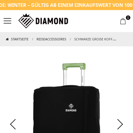
: WINTER – GÜLTIG AB EINEM EINKAUFSWERT VON 100 €
0
STARTSEITE
REISEACCESSOIRES
SCHWARZE GROẞE KOFFERSCHUTZHÜLLE