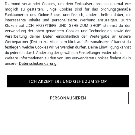
Diamond verwendet Cookies, um dein Einkaufserlebnis so optimal wie
Für großen Koffer
17.90 €
möglich zu gestalten. Einige Cookies sind für das ordnungsgemäße
Jetzt bestellen – Versand heute, Lieferung bei dir am
Funktionieren des Online-Shops unerlässlich, andere helfen dabei, dir
Dienstag!
Kabinenrucksack 20L
14.90 €
interessante Inhalte und personalisierte Werbung anzuzeigen. Durch
Klicken auf „ICH AKZEPTIERE UND GEHE ZUM SHOP“ stimmst du der
Verwendung der oben genannten Cookies und Technologien sowie der
Verarbeitung deiner Daten einschließlich der Weitergabe an unsere
– sehr strapazierfähiges und
elastisches Material
Werbepartner (Dritte) zu. Mit einem Klick auf „Personalisieren“ kannst du
festlegen, welche Cookies wir verwenden dürfen. Deine Einwilligung kannst
– perfekte Passform
für große Koffer
du jederzeit durch Änderung der gewählten Einstellungen widerrufen.
– mit zusätzlichem
Gurt und Reißverschlüssen
für sicheren
Weitere Informationen zu den von uns verwendeten Cookies findest du in
Halt
unserer
Datenschutzerklärung.
– zeitloses und
elegantes Design
für stilvolles Reisen
ICH AKZEPTIERE UND GEHE ZUM SHOP
Qualitätsgarantie
PERSONALISIEREN
Kostenloser Versand ab 75 Є
30 Tage Rückgaberecht