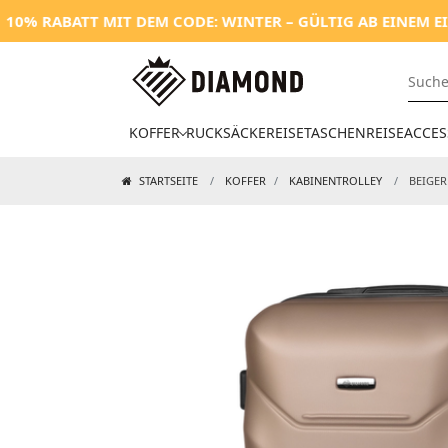
MIT DEM CODE: WINTER – GÜLTIG AB EINEM EINKAUFSWERT 
KOFFER
RUCKSÄCKE
REISETASCHEN
REISEACCES
STARTSEITE
KOFFER
KABINENTROLLEY
BEIGER