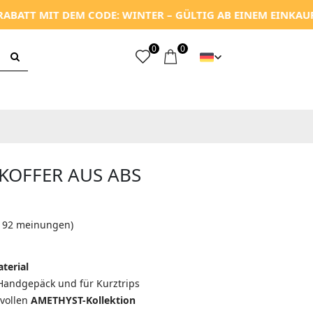
EM CODE: WINTER – GÜLTIG AB EINEM EINKAUFSWERT VON 1
0
0
 KOFFER AUS ABS
 192 meinungen)
terial
 Handgepäck und für Kurztrips
lvollen
AMETHYST-Kollektion