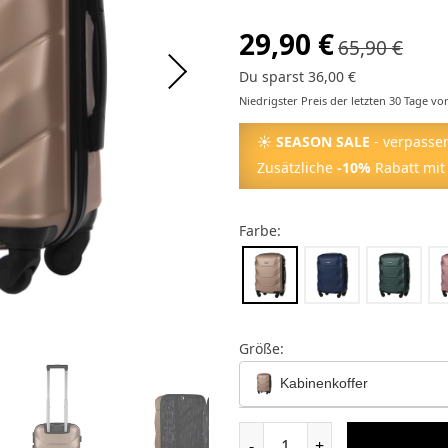
29,90 €
65,90 €
Du sparst 36,00 €
Niedrigster Preis der letzten 30 Tage vo
☀
SEASON SALE
- verpassen
Zusätzliche
-10%
Rabatt mit
Farbe:
Größe:
Kabinenkoffer
Kosmetikkoffer
-
+