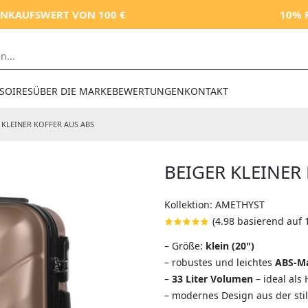
VON 100 €
10% RABATT MIT D
SOIRES
ÜBER DIE MARKE
BEWERTUNGEN
KONTAKT
 KLEINER KOFFER AUS ABS
BEIGER KLEINER
Kollektion: AMETHYST
(4.98 basierend auf
– Größe:
klein (20")
– robustes und leichtes
ABS-Ma
–
33 Liter Volumen
– ideal als
– modernes Design aus der sti