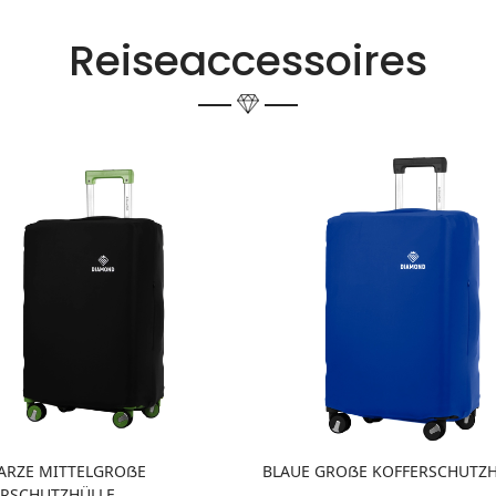
Reiseaccessoires
ARZE MITTELGROẞE
BLAUE GROẞE KOFFERSCHUTZ
ERSCHUTZHÜLLE