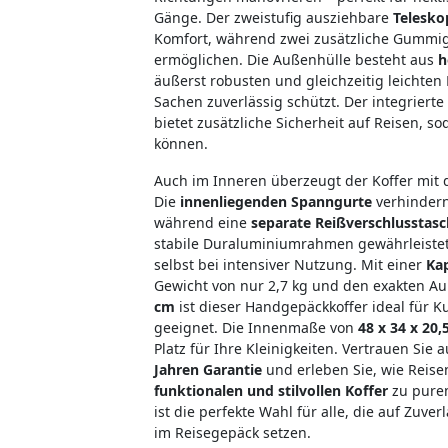
Gänge. Der
zweistufig ausziehbare
Teleskop
Komfort, während zwei zusätzliche Gummig
ermöglichen. Die Außenhülle besteht aus
h
äußerst robusten und
gleichzeitig leichten
Sachen zuverlässig schützt. Der integrier
bietet zusätzliche Sicherheit auf Reisen, s
können.
Auch im Inneren überzeugt der Koffer mit d
Die
innenliegenden Spanngurte
verhindern
während eine
separate Reißverschlusstas
stabile Duraluminiumrahmen gewährleistet
selbst bei intensiver Nutzung. Mit einer
Kap
Gewicht von nur 2,7 kg und den exakten 
cm
ist dieser Handgepäckkoffer ideal für K
geeignet. Die Innenmaße von
48 x 34 x 20,
Platz für Ihre Kleinigkeiten. Vertrauen Sie 
Jahren Garantie
und erleben Sie, wie Reis
funktionalen und stilvollen Koffer
zu purem
ist die perfekte Wahl für alle, die auf Zuve
im Reisegepäck setzen.