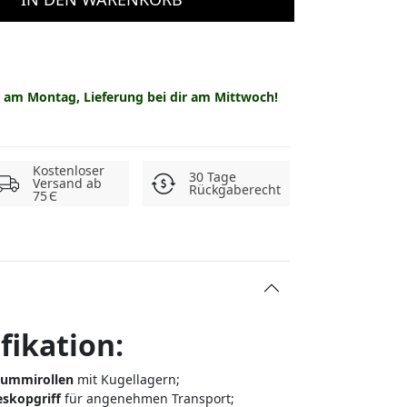
29.90 €
39.90 €
nd am Montag, Lieferung bei dir am Mittwoch!
44.90 €
r
54.90 €
Kostenloser
30 Tage
Versand ab
r
59.90 €
Rückgaberecht
75 Є
109.90 €
134.90 €
fikation:
-Gummirollen
mit Kugellagern;
eskopgriff
für angenehmen Transport;