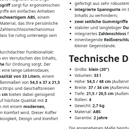
gefertigt aus sehr robuste
griff
sorgt für ergonomischen
integrierte Spanngurte
im 
riffe ein einfaches Anheben
Inhalts zu verhindern;
ochwertigem ABS
, einem
zwei seitliche Gummigriffe
 Material, das Ihre persönliche
stabiler und langlebiger
Du
te Zahlenschlossmechanismus
integriertes
Zahlenschloss
f
odass Sie ruhig unterwegs sein
innenliegende
Reißverschl
kleiner Gegenstände.
urchdachter Funktionalität:
Technische D
 ein Verrutschen des Inhalts,
che
für Ordnung sorgt. Der
Größe:
klein
(20")
 eine lange Lebensdauer,
Volumen:
33 l
azität von 33 Litern
, einem
​Höhe:
54,5 / 48 cm
(Außenm
Außenmaßen von
54,5 x 37 x 21,5
Breite:
37 / 34 cm
(Außenma
urztrips und Geschäftsreisen
Tiefe:
21,5 / 20,5 cm
(Außen
5 cm
bieten dabei genügend
Rollen:
4
auf höchste Qualität mit
2
Gewicht:
2,7 kg
en mit einem
modernen,
Material:
ABS
 Komfort wird. Dieser Koffer
Garantie:
2 Jahre
rlässigkeit, Design und Komfort
Die angegebenen Maße beinhal