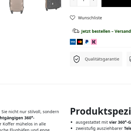
Kabinenkoffer
Wunschliste
Mittlerer Koffer
Jetzt bestellen – Versa
Großer Koffer
Set: Mittel + Kosmetikkoffe
Qualitätsgarantie
Set: Groß + Kosmetikkoffe
3-in-1 Set
4-in-1 Set
Produktspezi
 Sie nicht nur stilvoll, sondern
ichtgängigen 360°-
ausgestattet mit
vier 360°
r Koffer mühelos in alle
​zweistufig ausziehbarer
Tel
ische Flughäfen und enge