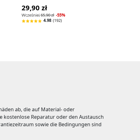
29,90 zł
29,90 zł
Wcześniej
65,90 zł
-55%
Wcześniej
65,90 zł
4.98
(192)
4.98
(1
äden ab, die auf Material- oder
e kostenlose Reparatur oder den Austausch
arantiezeitraum sowie die Bedingungen sind