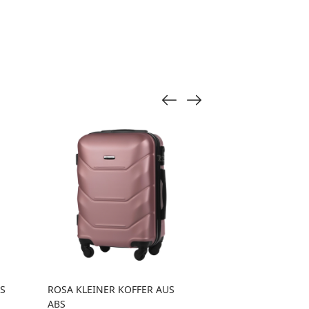
S
ROSA KLEINER KOFFER AUS
SCHWARZER KLE
ABS
AUS ABS