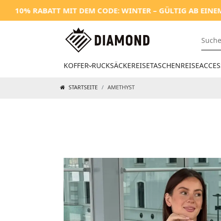
0% RABATT MIT DEM CODE: WINTER – GÜLTIG AB EINEM EIN
KOFFER
RUCKSÄCKE
REISETASCHEN
REISEACCES
STARTSEITE
AMETHYST