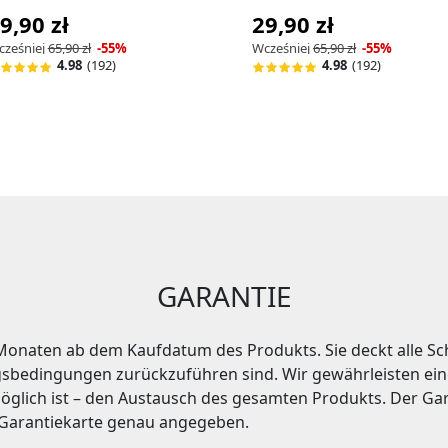
9,90 zł
29,90 zł
cześniej
65,90 zł
-55%
Wcześniej
65,90 zł
-55%
4.98
(192)
4.98
(192)
GARANTIE
 Monaten ab dem Kaufdatum des Produkts. Sie deckt alle Sch
sbedingungen zurückzuführen sind. Wir gewährleisten ein
t möglich ist – den Austausch des gesamten Produkts. Der G
 Garantiekarte genau angegeben.