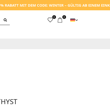
BATT MIT DEM CODE: WINTER – GÜLTIG AB EINEM EINKAUFS
0
0
THYST