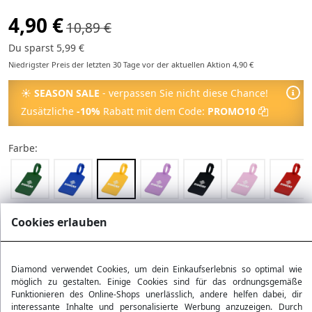
4,90 €
10,89 €
Du sparst 5,99 €
Niedrigster Preis der letzten 30 Tage vor der aktuellen Aktion 4,90 €
☀
SEASON SALE
- verpassen Sie nicht diese Chance!
Zusätzliche
-10%
Rabatt mit dem Code:
PROMO10
Farbe:
Cookies erlauben
Wunschliste
Jetzt bestellen – Versand am Dienstag, Lieferung bei dir
Diamond verwendet Cookies, um dein Einkaufserlebnis so optimal wie
am Donnerstag!
möglich zu gestalten. Einige Cookies sind für das ordnungsgemäße
Funktionieren des Online-Shops unerlässlich, andere helfen dabei, dir
interessante Inhalte und personalisierte Werbung anzuzeigen. Durch