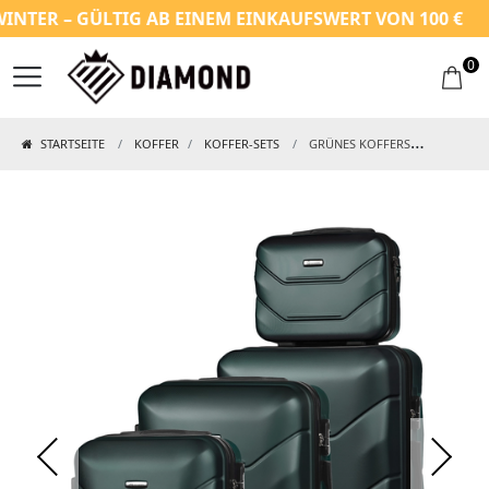
ER – GÜLTIG AB EINEM EINKAUFSWERT VON 100 €
0
STARTSEITE
KOFFER
KOFFER-SETS
GRÜNES KOFFERSET AUS ABS