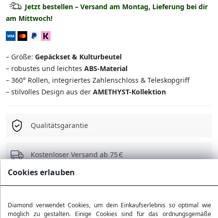
Jetzt bestellen – Versand am Montag, Lieferung bei dir
am Mittwoch!
Mittlerer Koffer
39.90 €
Großer Koffer
44.90 €
– Größe:
Gepäckset & Kulturbeutel
Set: Mittel + Kosmetikkoffer
54.90 €
– robustes und leichtes
ABS-Material
– 360° Rollen, integriertes Zahlenschloss & Teleskopgriff
Set: Groß + Kosmetikkoffer
59.90 €
– stilvolles Design aus der
AMETHYST-Kollektion
3-in-1 Set
109.90 €
Qualitätsgarantie
4-in-1 Set
134.90 €
Kostenloser Versand ab 75 Є
Cookies erlauben
30 Tage Rückgaberecht
Diamond verwendet Cookies, um dein Einkaufserlebnis so optimal wie
möglich zu gestalten. Einige Cookies sind für das ordnungsgemäße