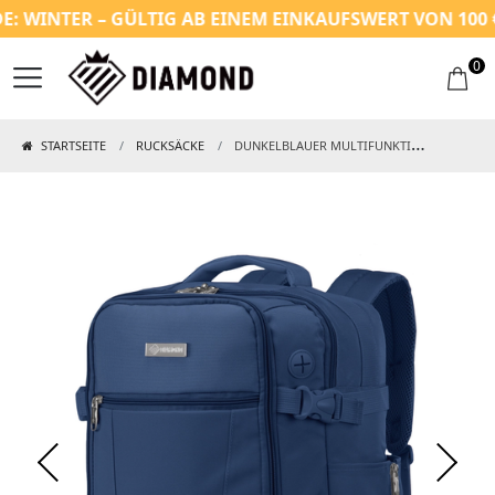
WINTER – GÜLTIG AB EINEM EINKAUFSWERT VON 100 €
0
STARTSEITE
RUCKSÄCKE
DUNKELBLAUER MULTIFUNKTIONALER 2-IN-1-REISERUCKSACK