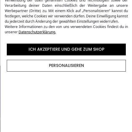
Verwendung der oben genannten Cookies und Technologien sowie der
Verarbeitung deiner Daten einschließlich der Weitergabe an unsere
Werbepartner (Dritte) zu. Mit einem Klick auf „Personalisieren“ kannst du
Bewertungen
festlegen, welche Cookies wir verwenden dürfen. Deine Einwilligung kannst
du jederzeit durch Änderung der gewählten Einstellungen widerrufen.
Weitere Informationen zu den von uns verwendeten Cookies findest du in
Versandmethoden
unserer
Datenschutzerklärung.
Vorgaben der Fluggesellschaften
ICH AKZEPTIERE UND GEHE ZUM SHOP
PERSONALISIEREN