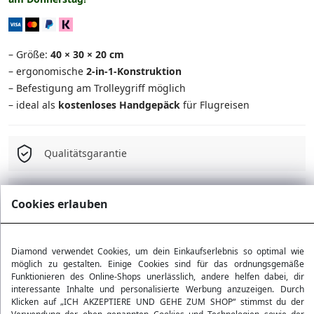
– Größe:
40 × 30 × 20 cm
– ergonomische
2-in-1-Konstruktion
– Befestigung am Trolleygriff möglich
– ideal als
kostenloses Handgepäck
für Flugreisen
Qualitätsgarantie
Kostenloser Versand ab 75 Є
Cookies erlauben
30 Tage Rückgaberecht
Diamond verwendet Cookies, um dein Einkaufserlebnis so optimal wie
möglich zu gestalten. Einige Cookies sind für das ordnungsgemäße
Funktionieren des Online-Shops unerlässlich, andere helfen dabei, dir
interessante Inhalte und personalisierte Werbung anzuzeigen. Durch
Produktdetails
Klicken auf „ICH AKZEPTIERE UND GEHE ZUM SHOP“ stimmst du der