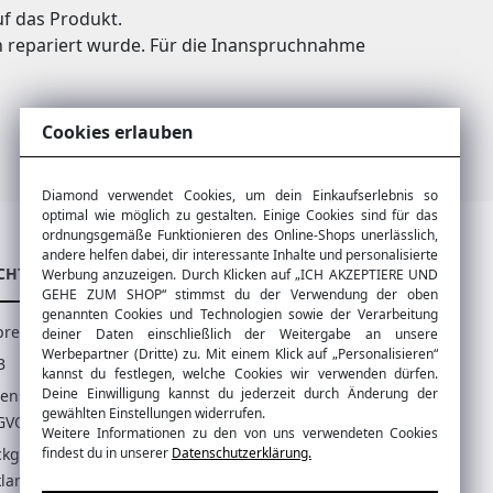
uf das Produkt.
en repariert wurde. Für die Inanspruchnahme
Cookies erlauben
Diamond verwendet Cookies, um dein Einkaufserlebnis so
optimal wie möglich zu gestalten. Einige Cookies sind für das
ordnungsgemäße Funktionieren des Online-Shops unerlässlich,
andere helfen dabei, dir interessante Inhalte und personalisierte
CHTIGE LINKS
WEITERE LINKS
Werbung anzuzeigen. Durch Klicken auf „ICH AKZEPTIERE UND
GEHE ZUM SHOP“ stimmst du der Verwendung der oben
genannten Cookies und Technologien sowie der Verarbeitung
pressum
Produktbewertungen
deiner Daten einschließlich der Weitergabe an unsere
Werbepartner (Dritte) zu. Mit einem Klick auf „Personalisieren“
B
Zahlungsmethoden
kannst du festlegen, welche Cookies wir verwenden dürfen.
Deine Einwilligung kannst du jederzeit durch Änderung der
tenschutz und
Versandmethoden
gewählten Einstellungen widerrufen.
GVO
Schlosseinstellung
Weitere Informationen zu den von uns verwendeten Cookies
ckgabe und
findest du in unserer
Datenschutzerklärung.
lamation