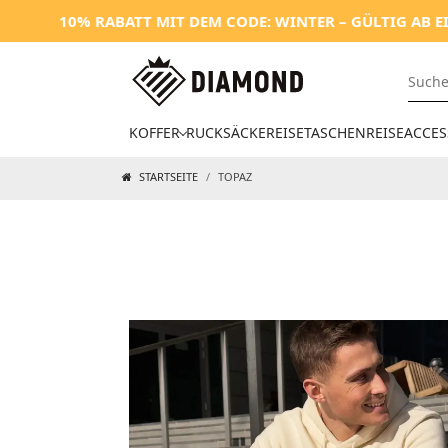
10% RABATT MIT DEM CODE: WINTER – GÜLTIG AB EINEM
KOFFER
RUCKSÄCKE
REISETASCHEN
REISEACCES
STARTSEITE
TOPAZ