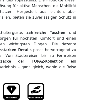
nz des Topassteins. Die Produkte dieser
 Lösung für aktive Menschen, die Mobilität
ätzen. Hergestellt aus leichten, aber
lien, bieten sie zuverlässigen Schutz in
chultergurte,
zahlreiche Taschen
und
sorgen für höchsten Komfort und einen
en wichtigsten Dingen. Die dezente
sstarken Details
passt hervorragend zu
its. Von Städtereisen bis zu Fernreisen
ucksäcke der
TOPAZ
-Kollektion ein
serlebnis – ganz gleich, wohin die Reise