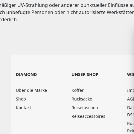
äßiger UV-Strahlung oder anderer punktueller Einflüsse a
rch unbefugte Personen oder nicht autorisierte Werkstätt
rderlich.
DIAMOND
UNSER SHOP
WI
Über die Marke
Koffer
Im
Shop
Rucksäcke
AG
Kontakt
Reisetaschen
Da
DS
Reiseaccessoires
Rü
Rek