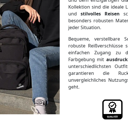
und dem einzigartigen Gla
Kollektion sind die ideale
und
stilvolles Reisen
sch
besonders robusten Materia
jeder Situation.
Bequeme, verstellbare S
robuste Reißverschlüsse 
einfachen Zugang zu d
Farbgebung mit
ausdruck
unterschiedlichsten Outf
garantieren die R
unvergleichliches Nutzung
geht.