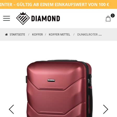
R – GÜLTIG AB EINEM EINKAUFSWERT VON 100 €
0
STARTSEITE
KOFFER
KOFFER MITTEL
DUNKELROTER MITTELGROẞER KOFFER AUS ABS