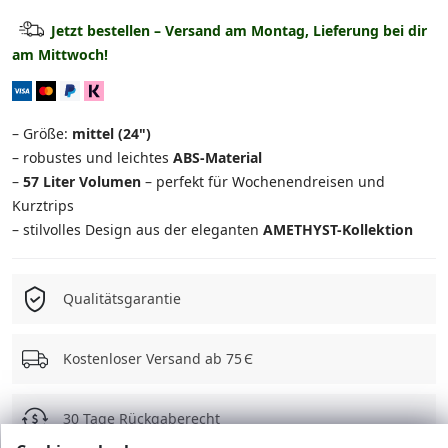
Kabinenkoffer
ausverkauft
Jetzt bestellen – Versand am Montag, Lieferung bei dir
am Mittwoch!
Mittlerer Koffer
ausverkauft
Großer Koffer
ausverkauft
– Größe:
mittel (24")
Set: Mittel + Kosmetikkoffer
ausverkauft
– robustes und leichtes
ABS-Material
–
57 Liter Volumen
– perfekt für Wochenendreisen und
Set: Groß + Kosmetikkoffer
ausverkauft
Kurztrips
– stilvolles Design aus der eleganten
AMETHYST-Kollektion
3-in-1 Set
ausverkauft
4-in-1 Set
ausverkauft
Qualitätsgarantie
Kostenloser Versand ab 75 Є
30 Tage Rückgaberecht