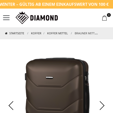
TER – GÜLTIG AB EINEM EINKAUFSWERT VON 100 €
0
STARTSEITE
KOFFER
KOFFER MITTEL
BRAUNER MITTELGROẞER KOFFER AUS ABS