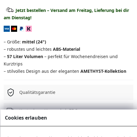
Kabinenkoffer
29.90 €
Jetzt bestellen – Versand am Freitag, Lieferung bei dir
am Dienstag!
Mittlerer Koffer
39.90 €
Großer Koffer
44.90 €
– Größe:
mittel (24")
Set: Mittel + Kosmetikkoffer
54.90 €
– robustes und leichtes
ABS-Material
–
57 Liter Volumen
– perfekt für Wochenendreisen und
Set: Groß + Kosmetikkoffer
59.90 €
Kurztrips
– stilvolles Design aus der eleganten
AMETHYST-Kollektion
3-in-1 Set
109.90 €
4-in-1 Set
134.90 €
Qualitätsgarantie
Kostenloser Versand ab 75 Є
Cookies erlauben
30 Tage Rückgaberecht