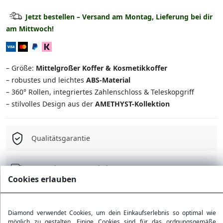
Kabinenkoffer
29.90 €
Jetzt bestellen – Versand am Montag, Lieferung bei dir
am Mittwoch!
Mittlerer Koffer
39.90 €
Großer Koffer
44.90 €
– Größe:
Mittelgroßer Koffer & Kosmetikkoffer
Set: Mittel + Kosmetikkoffer
54.90 €
– robustes und leichtes
ABS-Material
– 360° Rollen, integriertes Zahlenschloss & Teleskopgriff
Set: Groß + Kosmetikkoffer
59.90 €
– stilvolles Design aus der
AMETHYST-Kollektion
3-in-1 Set
109.90 €
Qualitätsgarantie
4-in-1 Set
134.90 €
Kostenloser Versand ab 75 Є
Cookies erlauben
30 Tage Rückgaberecht
Diamond verwendet Cookies, um dein Einkaufserlebnis so optimal wie
möglich zu gestalten. Einige Cookies sind für das ordnungsgemäße