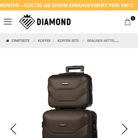
TER – GÜLTIG AB EINEM EINKAUFSWERT VON 100 €
0
STARTSEITE
KOFFER
KOFFER-SETS
BRAUNER MITTELGROẞER KOFFER MIT KOSMETIKKOFFER