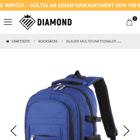
INTER – GÜLTIG AB EINEM EINKAUFSWERT VON 100 €
0
STARTSEITE
RUCKSÄCKE
BLAUER MULTIFUNKTIONALER RUCKSACK FÜR FLUGZEUG