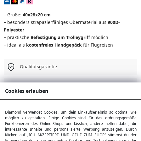
– Größe:
40x28x20 cm
– besonders strapazierfähiges Obermaterial aus
900D-
Polyester
– praktische
Befestigung am Trolleygriff
möglich
– ideal als
kostenfreies Handgepäck
für Flugreisen
Qualitätsgarantie
Kostenloser Versand ab 75 Є
Cookies erlauben
30 Tage Rückgaberecht
Diamond verwendet Cookies, um dein Einkaufserlebnis so optimal wie
möglich zu gestalten. Einige Cookies sind für das ordnungsgemäße
Funktionieren des Online-Shops unerlässlich, andere helfen dabei, dir
interessante Inhalte und personalisierte Werbung anzuzeigen. Durch
Produktdetails
Klicken auf „ICH AKZEPTIERE UND GEHE ZUM SHOP“ stimmst du der
Verwendung der oben genannten Cookies und Technologien sowie der